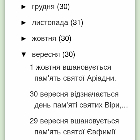
грудня
(30)
►
листопада
(31)
►
жовтня
(30)
►
вересня
(30)
▼
1 жовтня вшановується
пам'ять святої Аріадни.
30 вересня відзначається
день пам'яті святих Віри,...
29 вересня вшановується
пам'ять святої Євфимії