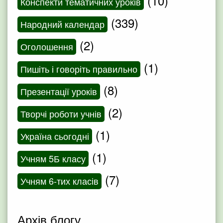
(10)
Конспекти тематичних уроків
(339)
Народний календар
(2)
Оголошення
(1)
Пишіть і говоріть правильно
(8)
Презентації уроків
(2)
Творчі роботи учнів
(1)
Україна сьогодні
(1)
Учням 5Б класу
(7)
Учням 6-тих класів
Архів блогу