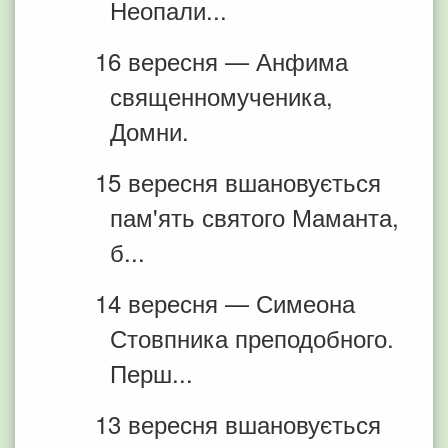
Неопали...
16 вересня — Анфима
священномученика,
Домни.
15 вересня вшановується
пам'ять святого Маманта,
б...
14 вересня — Симеона
Стовпника преподобного.
Перш...
13 вересня вшановується