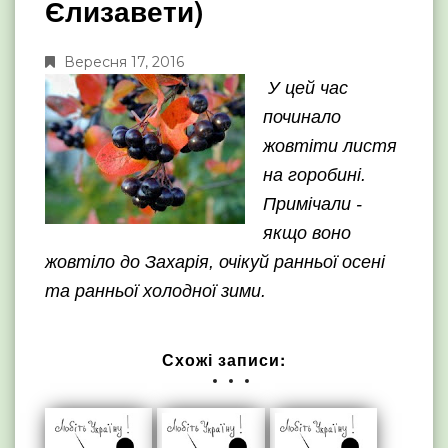
Єлизавети)
Вересня 17, 2016
У цей час
починало
жовтіти листя
на горобині.
Примічали -
якщо воно
жовтіло до Захарія, очікуй ранньої осені
та ранньої холодної зими.
Схожі записи: