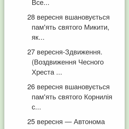
Все...
28 вересня вшановується
пам'ять святого Микити,
як...
27 вересня-Здвиження.
(Воздвиження Чесного
Хреста ...
26 вересня вшановується
пам'ять святого Корнилія
с...
25 вересня — Автонома