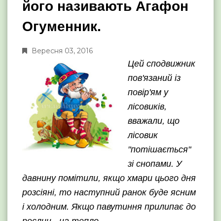
його називають Агафон
Огуменник.
Вересня 03, 2016
Цей сподвижник
пов'язаний із
повір'ям у
лісовиків,
вважали, що
лісовик
"потішається"
зі снопами. У
давнину помітили, якщо хмари цього дня
розсіяні, то наступний ранок буде ясним
і холодним. Якщо павутиння прилипає до