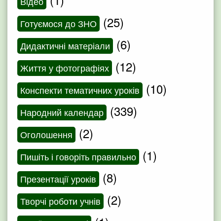
Відео
(25)
Готуємося до ЗНО
(6)
Дидактичні матеріали
(12)
Життя у фотографіях
(10)
Конспекти тематичних уроків
(339)
Народний календар
(2)
Оголошення
(1)
Пишіть і говоріть правильно
(8)
Презентації уроків
(2)
Творчі роботи учнів