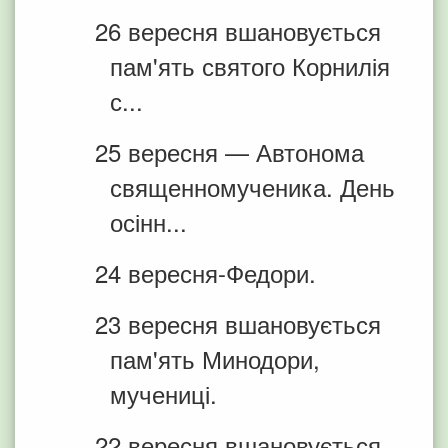
26 вересня вшановується
пам'ять святого Корнилія
с...
25 вересня — Автонома
священномученика. День
осінн...
24 вересня-Федори.
23 вересня вшановується
пам'ять Минодори,
мучениці.
22 вересня вшановується