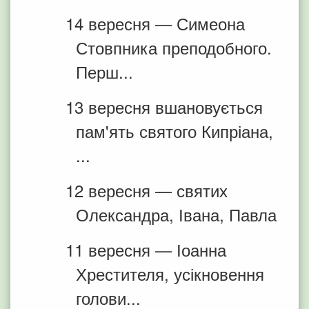
14 вересня — Симеона
Стовпника преподобного.
Перш...
13 вересня вшановується
пам'ять святого Кипріана,
...
12 вересня — святих
Олександра, Івана, Павла
11 вересня — Іоанна
Хрестителя, усікновення
голови...