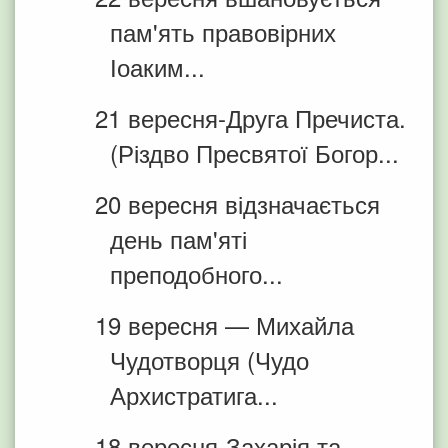
пам'ять правовірних
Іоаким...
21 вересня-Друга Пречиста.
(Різдво Пресвятої Богор...
20 вересня відзначається
день пам'яті
преподобного...
19 вересня — Михайла
Чудотворця (Чудо
Архистратига...
18 вересня-Захарія та