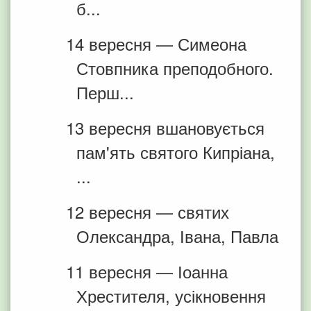
б...
14 вересня — Симеона
Стовпника преподобного.
Перш...
13 вересня вшановується
пам'ять святого Кипріана,
...
12 вересня — святих
Олександра, Івана, Павла
11 вересня — Іоанна
Хрестителя, усікновення