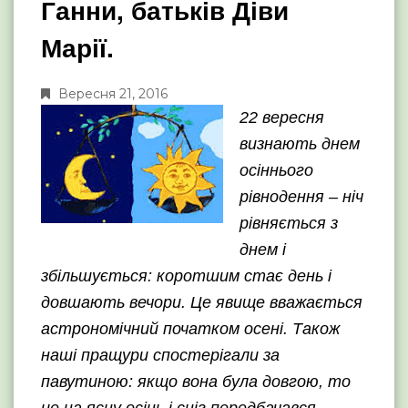
Ганни, батьків Діви
Марії.
Вересня 21, 2016
22 вересня
визнають днем
осіннього
рівнодення – ніч
рівняється з
днем і
збільшується: коротшим стає день і
довшають вечори. Це явище вважається
астрономічний початком осені. Також
наші пращури спостерігали за
павутиною: якщо вона була довгою, то