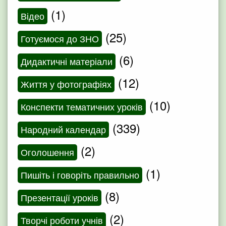
(1)
Відео
(25)
Готуємося до ЗНО
(6)
Дидактичні матеріали
(12)
Життя у фотографіях
(10)
Конспекти тематичних уроків
(339)
Народний календар
(2)
Оголошення
(1)
Пишіть і говоріть правильно
(8)
Презентації уроків
(2)
Творчі роботи учнів