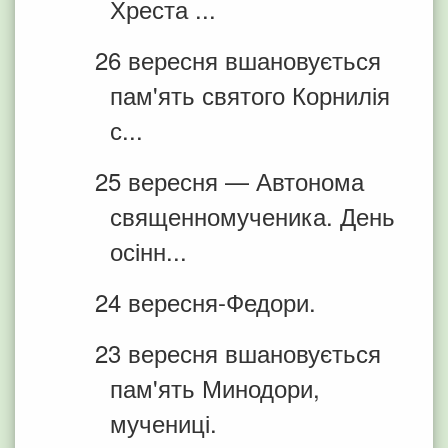
Хреста ...
26 вересня вшановується
пам'ять святого Корнилія
с...
25 вересня — Автонома
священномученика. День
осінн...
24 вересня-Федори.
23 вересня вшановується
пам'ять Минодори,
мучениці.