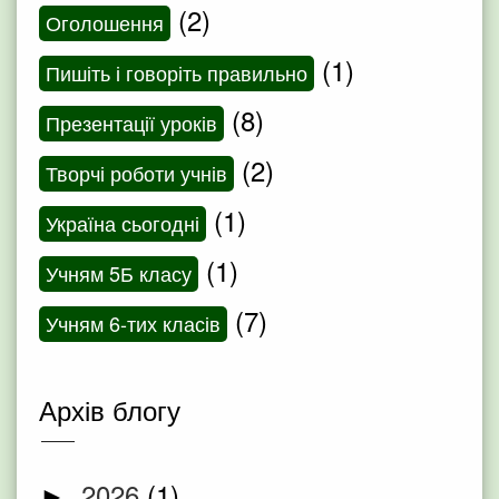
(2)
Оголошення
(1)
Пишіть і говоріть правильно
(8)
Презентації уроків
(2)
Творчі роботи учнів
(1)
Україна сьогодні
(1)
Учням 5Б класу
(7)
Учням 6-тих класів
Архів блогу
2026
(1)
►