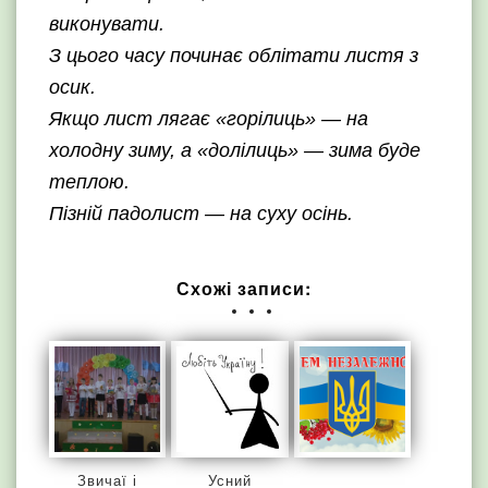
виконувати.
З цього часу починає облітати листя з
осик.
Якщо лист лягає «горілиць» — на
холодну зиму, а «долілиць» — зима буде
теплою.
Пізній падолист — на суху осінь.
Схожі записи:
Звичаї і
Усний