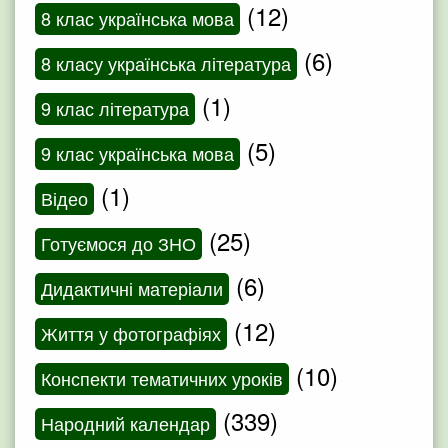
(12)
8 клас українська мова
(6)
8 класу українська література
(1)
9 клас література
(5)
9 клас українська мова
(1)
Відео
(25)
Готуємося до ЗНО
(6)
Дидактичні матеріали
(12)
Життя у фотографіях
(10)
Конспекти тематичних уроків
(339)
Народний календар