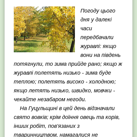
Погоду цього
дня у далекі
часи
передбачали
журавлі: якщо
вони на південь
потягнули, то зима прийде рано; якщо ж
журавлі полетять низько - зима буде
теплою; полетять високо - холодною;
якщо летять низько, швидко, мовчки -
чекайте незабаром негоди.
На Гуцульщині в цей день відзначали
свято вовків; крім доїння овець та корів,
інших робіт, пов’язаних з
тваринництвом, намагалися не