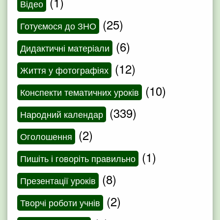
(1)
Відео
(25)
Готуємося до ЗНО
(6)
Дидактичні матеріали
(12)
Життя у фотографіях
(10)
Конспекти тематичних уроків
(339)
Народний календар
(2)
Оголошення
(1)
Пишіть і говоріть правильно
(8)
Презентації уроків
(2)
Творчі роботи учнів