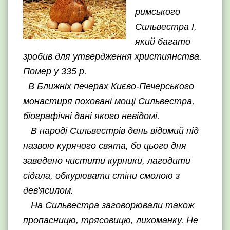
римського
Сильвестра І,
який багато
зробив для утвердження християнства.
Помер у 335 р.
В Ближніх печерах Києво-Печерського
монастиря поховані мощі Сильвестра,
біографічні дані якого невідомі.
В народі Сильвестрів день відомий під
назвою курячого свята, бо цього дня
заведено чистити курники, лагодити
сідала, обкурювати стіни смолою з
дев'ясилом.
На Сильвестра заговорювали також
пропасницю, трясовицю, лихоманку. Не