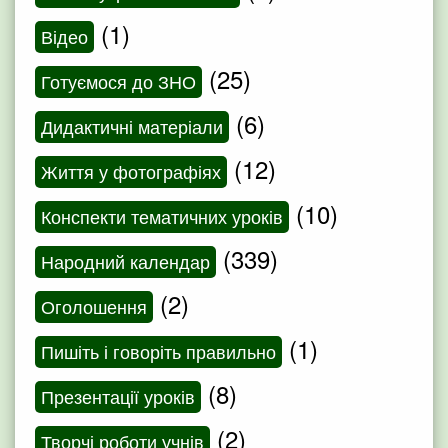
(1)
Відео
(25)
Готуємося до ЗНО
(6)
Дидактичні матеріали
(12)
Життя у фотографіях
(10)
Конспекти тематичних уроків
(339)
Народний календар
(2)
Оголошення
(1)
Пишіть і говоріть правильно
(8)
Презентації уроків
(2)
Творчі роботи учнів