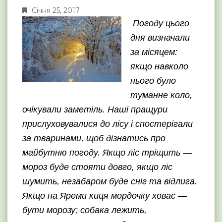
Січня 25, 2017
Погоду цього
дня визначали
за місяцем:
якщо навколо
нього було
туманне коло,
очікували заметіль. Наші пращури
прислуховувалися до лісу і спостерігали
за тваринами, щоб дізнатись про
майбутню погоду. Якщо ліс тріщить —
мороз буде стояти довго, якщо ліс
шумить, незабаром буде сніг та відлига.
Якщо на Яреми киця мордочку ховає —
бути морозу; собака лежить,