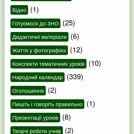
(1)
Відео
(25)
Готуємося до ЗНО
(6)
Дидактичні матеріали
(12)
Життя у фотографіях
(10)
Конспекти тематичних уроків
(339)
Народний календар
(2)
Оголошення
(1)
Пишіть і говоріть правильно
(8)
Презентації уроків
(2)
Творчі роботи учнів