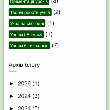
(8)
Презентації уроків
(2)
Творчі роботи учнів
(1)
Україна сьогодні
(1)
Учням 5Б класу
(7)
Учням 6-тих класів
Архів блогу
2026
(1)
►
2024
(3)
►
2021
(5)
►