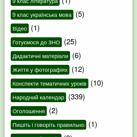
9 клас література
(5)
9 клас українська мова
(1)
Відео
(25)
Готуємося до ЗНО
(6)
Дидактичні матеріали
(12)
Життя у фотографіях
(10)
Конспекти тематичних уроків
(339)
Народний календар
(2)
Оголошення
(1)
Пишіть і говоріть правильно