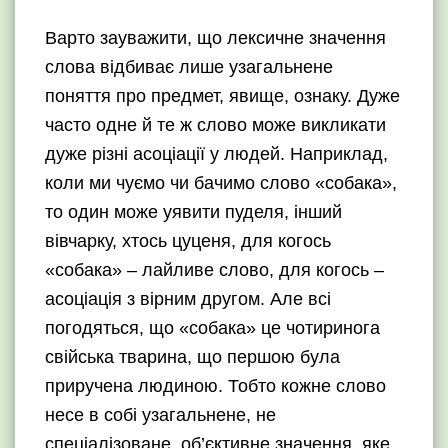
Варто зауважити, що лексичне значення
слова відбиває лише узагальнене
поняття про предмет, явище, ознаку. Дуже
часто одне й те ж слово може викликати
дуже різні асоціації у людей. Наприклад,
коли ми чуємо чи бачимо слово «собака»,
то один може уявити пуделя, інший
вівчарку, хтось цуценя, для когось
«собака» – лайливе слово, для когось –
асоціація з вірним другом. Але всі
погодяться, що «собака» це чотиринога
свійська тварина, що першою була
приручена людиною. Тобто кожне слово
несе в собі узагальнене, не
спеціалізоване, об’єктивне значення, яке