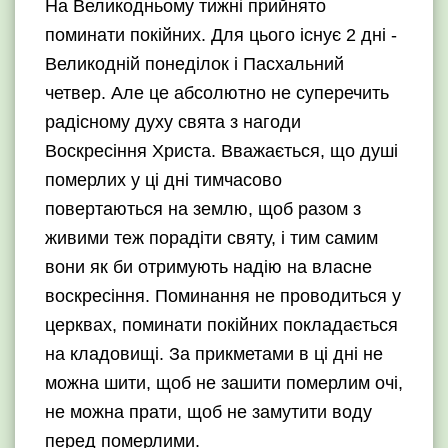
На Великодньому тижні прийнято
поминати покійних. Для цього існує 2 дні -
Великодній понеділок і Пасхальний
четвер. Але це абсолютно не суперечить
радісному духу свята з нагоди
Воскресіння Христа. Вважається, що душі
померлих у ці дні тимчасово
повертаються на землю, щоб разом з
живими теж порадіти святу, і тим самим
вони як би отримують надію на власне
воскресіння. Поминання не проводиться у
церквах, поминати покійних покладається
на кладовищі. За прикметами в ці дні не
можна шити, щоб не зашити померлим очі,
не можна прати, щоб не замутити воду
перед померлими.