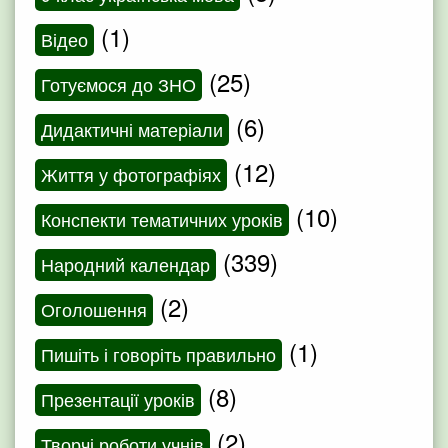
(1)
Відео
(25)
Готуємося до ЗНО
(6)
Дидактичні матеріали
(12)
Життя у фотографіях
(10)
Конспекти тематичних уроків
(339)
Народний календар
(2)
Оголошення
(1)
Пишіть і говоріть правильно
(8)
Презентації уроків
(2)
Творчі роботи учнів